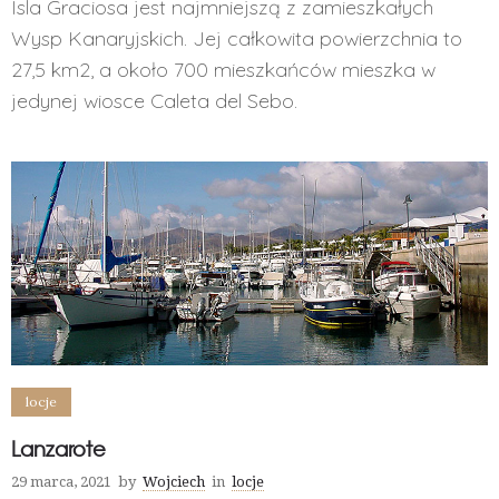
Isla Graciosa jest najmniejszą z zamieszkałych
Wysp Kanaryjskich. Jej całkowita powierzchnia to
27,5 km2, a około 700 mieszkańców mieszka w
jedynej wiosce Caleta del Sebo.
locje
Lanzarote
29 marca, 2021
by
Wojciech
in
locje