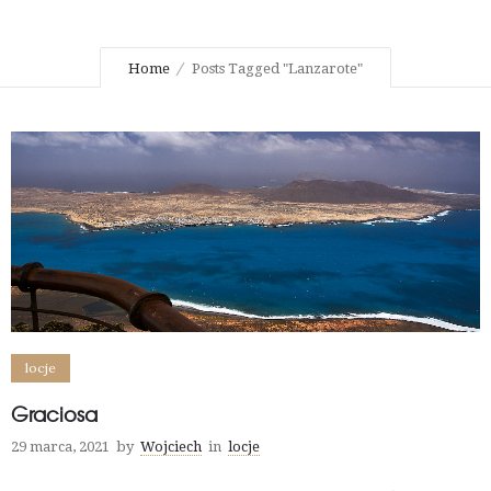
Home
Posts Tagged "Lanzarote"
locje
Graciosa
29 marca, 2021
by
Wojciech
in
locje