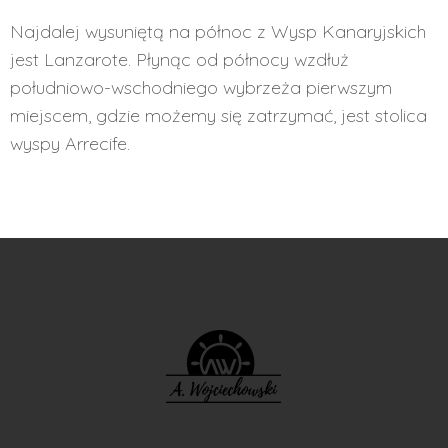
Najdalej wysuniętą na północ z Wysp Kanaryjskich
jest Lanzarote. Płynąc od północy wzdłuż
południowo-wschodniego wybrzeża pierwszym
miejscem, gdzie możemy się zatrzymać, jest stolica
wyspy Arrecife.